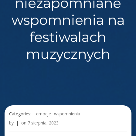
niezapomniane
wspomnienia na
festiwalach
muzycznych
Categories:
emocje
wspomnienia
by
|
on
7 sierpnia, 2023