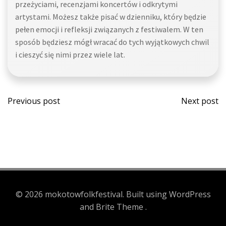
przeżyciami, recenzjami koncertów i odkrytymi
artystami. Możesz także pisać w dzienniku, który będzie
pełen emocji i refleksji związanych z festiwalem. W ten
sposób będziesz mógł wracać do tych wyjątkowych chwil
i cieszyć się nimi przez wiele lat.
Post
Post
Previous post
Next post
navigation
navi
© 2026 mokotowfolkfestival. Built using WordPress
and Brite Theme .