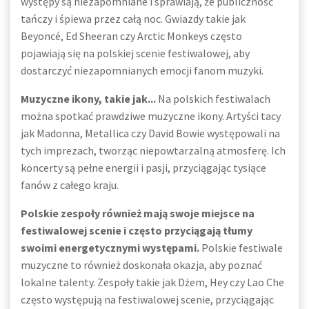
występy są niezapomniane i sprawiają, że publiczność
tańczy i śpiewa przez całą noc. Gwiazdy takie jak
Beyoncé, Ed Sheeran czy Arctic Monkeys często
pojawiają się na polskiej scenie festiwalowej, aby
dostarczyć niezapomnianych emocji fanom muzyki.
Muzyczne ikony, takie jak...
Na polskich festiwalach
można spotkać prawdziwe muzyczne ikony. Artyści tacy
jak Madonna, Metallica czy David Bowie występowali na
tych imprezach, tworząc niepowtarzalną atmosferę. Ich
koncerty są pełne energii i pasji, przyciągając tysiące
fanów z całego kraju.
Polskie zespoły również mają swoje miejsce na
festiwalowej scenie i często przyciągają tłumy
swoimi energetycznymi występami.
Polskie festiwale
muzyczne to również doskonała okazja, aby poznać
lokalne talenty. Zespoły takie jak Dżem, Hey czy Lao Che
często występują na festiwalowej scenie, przyciągając