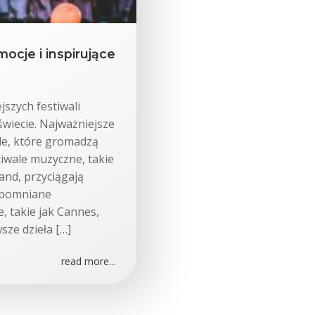
ocje i inspirujące
szych festiwali
świecie. Najważniejsze
kle, które gromadzą
tiwale muzyczne, takie
and, przyciągają
zapomniane
, takie jak Cannes,
sze dzieła […]
read more...